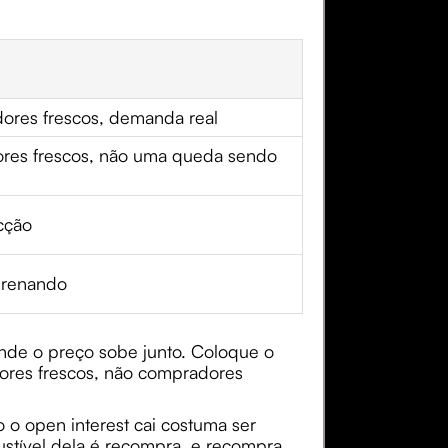
ores frescos, demanda real
ores frescos, não uma queda sendo
cção
drenando
 onde o preço sobe junto. Coloque o
dores frescos, não compradores
 o open interest cai costuma ser
stível dela é recompra, e recompra