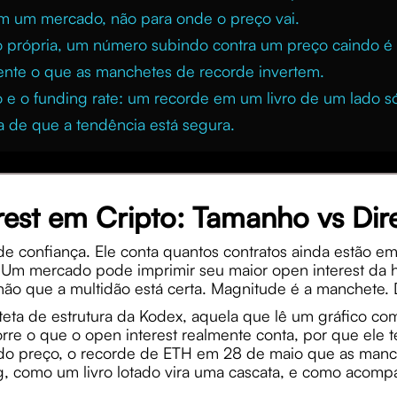
m um mercado, não para onde o preço vai.
 própria, um número subindo contra um preço caindo é a
nte o que as manchetes de recorde invertem.
ço e o funding rate: um recorde em um livro de um lado 
a de que a tendência está segura.
est em Cripto: Tamanho vs Dir
e confiança. Ele conta quantos contratos ainda estão em
Um mercado pode imprimir seu maior open interest da hi
ão que a multidão está certa. Magnitude é a manchete. Di
teta de estrutura da Kodex, aquela que lê um gráfico co
re o que o open interest realmente conta, por que ele 
do preço, o recorde de ETH em 28 de maio que as manche
g, como um livro lotado vira uma cascata, e como acomp