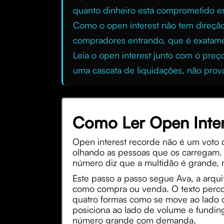
quanto dinheiro está comprometido e
Como o open interest não tem direção
compradores entrando, que é exatame
Leia o open interest junto com o pre
uma cascata de liquidações, não prov
Como Ler Open Inter
Open interest recorde não é um voto d
olhando as pessoas que os carregam. 
número diz que a multidão é grande, n
Este passo a passo segue Ava, a arqui
como compra ou venda. O texto percor
quatro formas como se move ao lado 
posiciona ao lado de volume e fundin
número grande com demanda.