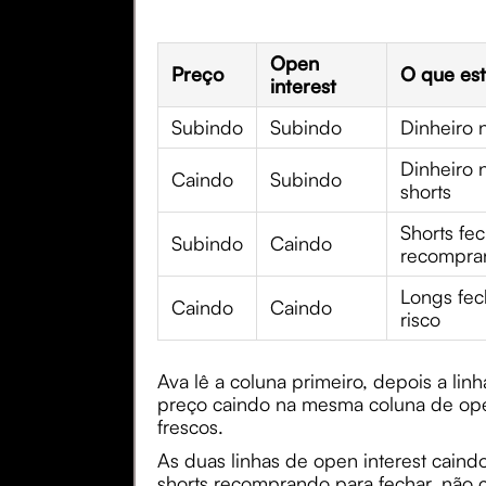
Open
Preço
O que es
interest
Subindo
Subindo
Dinheiro 
Dinheiro 
Caindo
Subindo
shorts
Shorts fe
Subindo
Caindo
recompra
Longs fec
Caindo
Caindo
risco
Ava lê a coluna primeiro, depois a lin
preço caindo na mesma coluna de open
frescos.
As duas linhas de open interest caind
shorts recomprando para fechar, não 