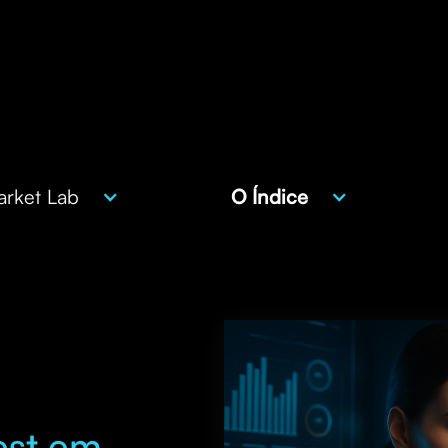
rket Lab
O Índice
est em