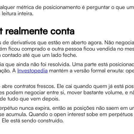
lquer métrica de posicionamento é perguntar o que um
eitura inteira.
t realmente conta
s de derivativos que estão em aberto agora. Não negocia
guém ficou comprado e outra pessoa ficou vendida no me
a contado até que um lado feche.
a que ainda não foi resolvida. Uma parte está posiciona
ação. A
Investopedia
mantém a versão formal enxuta: open 
.
re contratos frescos. Ele cai quando quem já está posic
s podem negociar entre si, mover bastante volume, e n
e de tudo que vem depois.
perpétuo nunca expira, então as posições não saem em u
o se acumula. Quando o open interest sobe em perpétuos 
. Ele está sendo construído.