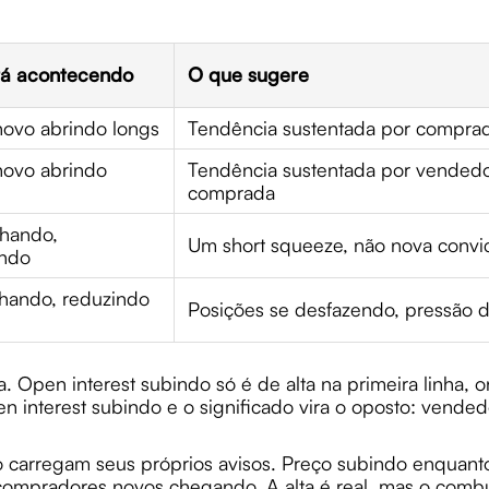
tá acontecendo
O que sugere
novo abrindo longs
Tendência sustentada por comprad
novo abrindo
Tendência sustentada por vended
comprada
chando,
Um short squeeze, não nova convi
ndo
hando, reduzindo
Posições se desfazendo, pressão 
ha. Open interest subindo só é de alta na primeira linha,
 interest subindo e o significado vira o oposto: vende
o carregam seus próprios avisos. Preço subindo enquanto
compradores novos chegando. A alta é real, mas o combu