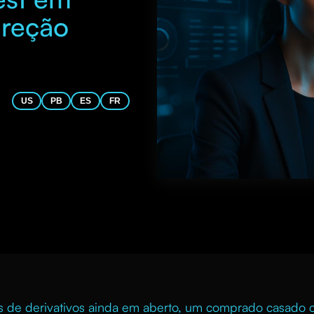
ireção
US
PB
ES
FR
os de derivativos ainda em aberto, um comprado casad