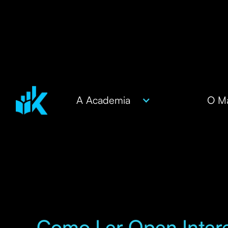
A Academia
O Ma
Como Ler Open Inter