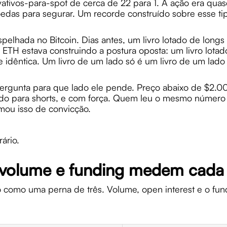
vativos-para-spot de cerca de 22 para 1. A ação era qua
as para segurar. Um recorde construído sobre esse tip
lhada no Bitcoin. Dias antes, um livro lotado de longs
ETH estava construindo a postura oposta: um livro lotad
de idêntica. Um livro de um lado só é um livro de um lad
pergunta para que lado ele pende. Preço abaixo de $2.0
ndo para shorts, e com força. Quem leu o mesmo núme
mou isso de convicção.
ário.
, volume e funding medem cad
do como uma perna de três. Volume, open interest e o f