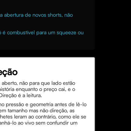
 abertura de novos shorts, não
só é combustível para um squeeze ou
eção
 aberto, não para que lado estão
stória enquanto o preço cai, e o
reção é a leitura.
mo pressão e geometria antes de lê-lo
tem tamanho mas não direção, as
tes leram ao contrário, como ele se
anhá-lo ao vivo sem confundir um