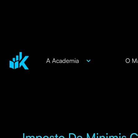
A Academia
O Ma
Imposto De Minimis C