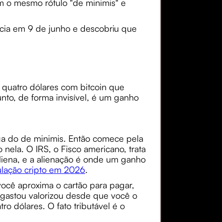
m o mesmo rótulo "de minimis" e
ncia em 9 de junho e descobriu que
 quatro dólares com bitcoin que
o, de forma invisível, é um ganho
iga do de minimis. Então comece pela
nela. O IRS, o Fisco americano, trata
liena, e a alienação é onde um ganho
ulação cripto em 2026
.
você aproxima o cartão para pagar,
gastou valorizou desde que você o
ro dólares. O fato tributável é o