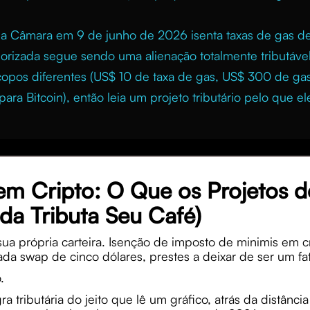
da Câmara em 9 de junho de 2026 isenta taxas de gas de
orizada segue sendo uma alienação totalmente tributável
copos diferentes (US$ 10 de taxa de gas, US$ 300 de g
a Bitcoin), então leia um projeto tributário pelo que el
em Cripto: O Que os Projetos 
da Tributa Seu Café)
sua própria carteira. Isenção de imposto de minimis em
a swap de cinco dólares, prestes a deixar de ser um fato
.
a tributária do jeito que lê um gráfico, atrás da distân