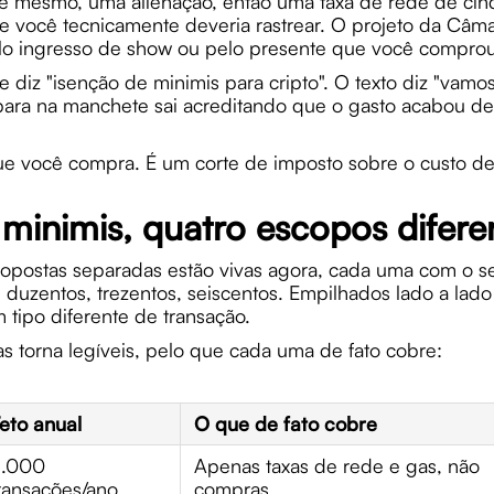
e mesmo, uma alienação, então uma taxa de rede de cin
e você tecnicamente deveria rastrear. O projeto da Câma
pelo ingresso de show ou pelo presente que você comprou
diz "isenção de minimis para cripto". O texto diz "vamos
ara na manchete sai acreditando que o gasto acabou de
e você compra. É um corte de imposto sobre o custo de
minimis, quatro escopos difere
ropostas separadas estão vivas agora, cada uma com o s
 duzentos, trezentos, seiscentos. Empilhados lado a la
 tipo diferente de transação.
as torna legíveis, pelo que cada uma de fato cobre:
eto anual
O que de fato cobre
5.000
Apenas taxas de rede e gas, não
ransações/ano
compras