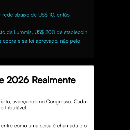
 rede abaixo de US$ 10, então
.
asto da Lummis, US$ 200 de stablecoin
e cobre e se foi aprovado, não pelo
de 2026 Realmente
 cripto, avançando no Congresso. Cada
 tributável.
cia entre como uma coisa é chamada e o