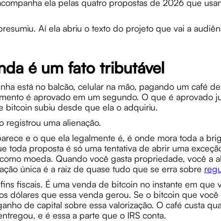
h acompanha ela pelas quatro propostas de 2026 que usa
esumiu. Aí ela abriu o texto do projeto que vai a audiê
nda é um fato tributável
unha está no balcão, celular na mão, pagando um café de
mento é aprovado em um segundo. O que é aprovado junt
e bitcoin subiu desde que ela o adquiriu.
io registrou uma alienação.
parece e o que ela legalmente é, é onde mora toda a br
ue toda proposta é só uma tentativa de abrir uma exceção 
o como moeda. Quando você gasta propriedade, você a a
ação única é a raiz de quase tudo que se erra sobre
reg
fins fiscais. É uma venda de bitcoin no instante em que 
s dólares que essa venda gerou. Se o bitcoin que você 
anho de capital sobre essa valorização. O café custa quat
ntregou, e é essa a parte que o IRS conta.