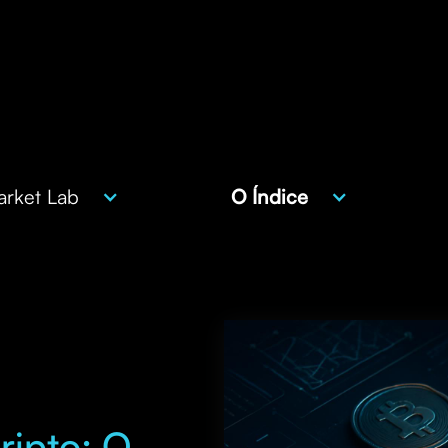
rket Lab
O Índice
ripto: O