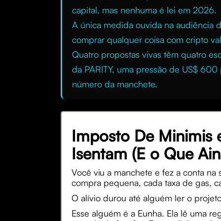
capital, mas nenhuma é lei em 2026.
A única medida ouvida na audiência 
comprar qualquer coisa com cripto val
Quatro propostas vivas têm quatro es
da PARITY, uma pressão de US$ 600 par
número da manchete.
Imposto De Minimis 
Isentam (E o Que Ain
Você viu a manchete e fez a conta na 
compra pequena, cada taxa de gas, cad
O alívio durou até alguém ler o projeto
Esse alguém é a Eunha. Ela lê uma regr