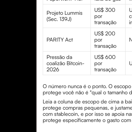
US$ 300
U
Projeto Lummis
por
c
(Sec. 139J)
transação
i
US$ 200
PARITY Act
por
N
transação
Pressão da
US$ 600
coalizão Bitcoin-
por
U
2026
transação
O número nunca é o ponto. O escopo
protege você não é "qual o tamanho da
Leia a coluna de escopo de cima a b
protege compras pequenas, e justame
com stablecoin, e por isso se apoia 
protege especificamente o gasto com 