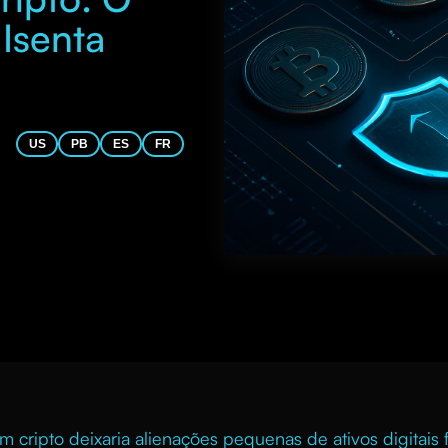
Isenta
US
PB
ES
FR
 cripto deixaria alienações pequenas de ativos digitais