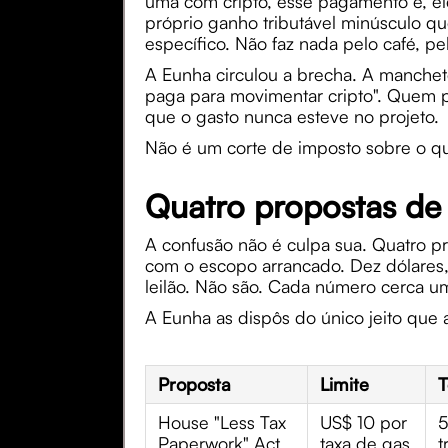
uma com cripto, esse pagamento é, el
próprio ganho tributável minúsculo qu
específico. Não faz nada pelo café, 
A Eunha circulou a brecha. A manchete 
paga para movimentar cripto". Quem p
que o gasto nunca esteve no projeto.
Não é um corte de imposto sobre o qu
Quatro propostas de 
A confusão não é culpa sua. Quatro p
com o escopo arrancado. Dez dólares,
leilão. Não são. Cada número cerca um
A Eunha as dispôs do único jeito que 
Proposta
Limite
T
House "Less Tax
US$ 10 por
Paperwork" Act
taxa de gas
t