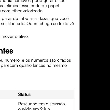
quenta centavos pode gerar o seu
ra elimina esse corte de papel
 com ether valorizado.
 parar de tributar as taxas que você
 ser liberado. Quem chega ao texto vê
 mover o ativo.
ntes
eu número, e os números são citados
do parecem quatro lances no mesmo
Status
Rascunho em discussão,
ouvido em 9 jun